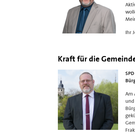
Akt
woll
Mein
Ihr 
Kraft für die Gemeind
SPD
Bür
Am A
und 
Bür
gekü
Geme
Frak