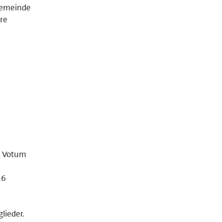
Gemeinde
hre
n Votum
26
lieder.